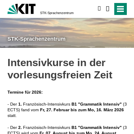
suchen
STK-Sprachenzentrum
STK-Sprachenzentrum
Intensivkurse in der
vorlesungsfreien Zeit
Termine für 2026:
- Der
1.
Französisch-Intensivkurs
B1 "Grammatik Intensiv"
(3
ECTS) fand vom
Fr, 27. Februar bis zum Mo, 16. März 2026
statt.
- Der
2.
Französisch-Intensivkurs
B1 "Grammatik Intensiv"
(3
ECTS) wird vom
Fr, 07. August bis zum Mo, 24. August